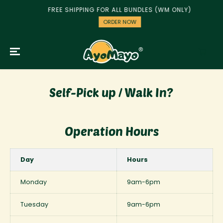
跳到内容
FREE SHIPPING FOR ALL BUNDLES (WM ONLY)
ORDER NOW
Self-Pick up / Walk In?
Operation Hours
Day
Hours
Monday
9am-6pm
Tuesday
9am-6pm